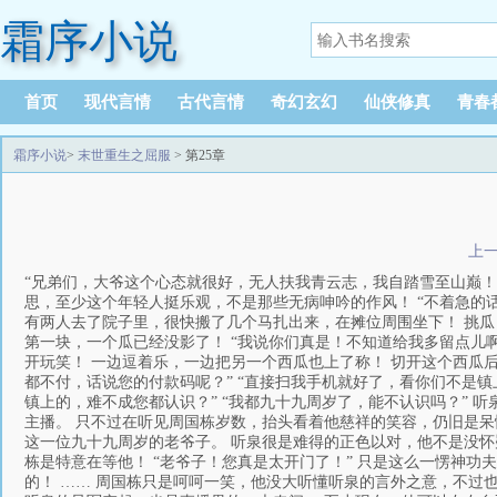
霜序小说
首页
现代言情
古代言情
奇幻玄幻
仙侠修真
青春
霜序小说
>
末世重生之屈服
> 第25章
上
“兄弟们，大爷这个心态就很好，无人扶我青云志，我自踏雪至山巅！
思，至少这个年轻人挺乐观，不是那些无病呻吟的作风！ “不着急的话
有两人去了院子里，很快搬了几个马扎出来，在摊位周围坐下！ 挑瓜
第一块，一个瓜已经没影了！ “我说你们真是！不知道给我多留点儿
开玩笑！ 一边逗着乐，一边把另一个西瓜也上了称！ 切开这个西瓜
都不付，话说您的付款码呢？” “直接扫我手机就好了，看你们不是镇
镇上的，难不成您都认识？” “我都九十九周岁了，能不认识吗？” 
主播。 只不过在听见周国栋岁数，抬头看着他慈祥的笑容，仍旧是呆
这一位九十九周岁的老爷子。 听泉很是难得的正色以对，他不是没怀
栋是特意在等他！ “老爷子！您真是太开门了！” 只是这么一愣神
的！ …… 周国栋只是呵呵一笑，他没大听懂听泉的言外之意，不过