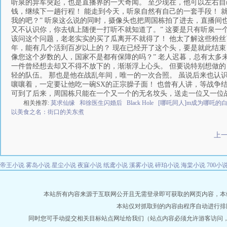
听泉的异军突起，也是直播界的一大奇闻。 至少现在，他可以左右自
钱，继续下一趟行程！ 能走到今天，听泉自然有自己的一套手段！ 
我的吧？” 听泉这么说的同时，摄像头也把周国栋拍了进去，直播间也
又不认识你，你去镇上随便一打听不就知道了。” 这要是只有听泉
该问这个问题，老老实实的买了瓜离开不就得了！ 他太了解这些粉丝
年，能有几个活到百岁以上的？ 现在已经开了这个头，要是就此结束
像您这个岁数的人，国家不是都有保障的吗？” 老人迟暮，总有太多
一件曾经想去却又不得不放下的，渐渐浮上心头。 但要说特别想做的
轻的队伍。 那也是他在战乱年间，唯一的一次合照。 虽说后来也认
嚷嚷着，一定要让他吃一碗SX的正宗臊子面！ 也曾有人讲，等战争
可到了后来，周国栋只能在一个又一个的无名坟头，送走一位又一位
相关推荐:
莫求仙缘
和徐医生闪婚后
Black Hole
[哪吒同人]m成为哪吒的
以美食之名：街口的关东煮
上
帝王小说
雾岛小说
星尘小说
夜寐小说
纸鸢小说
溪雾小说
碎珀小说
海棠小说
700小
本站所有内容来源于互联网公开且无需登录即可获取的网页内容，本站爬虫遵
本站仅对抓取到的内容由程序自动进行排
同时您可手动提交相关目标站点网址给我们（站点内容必须允许游客访问