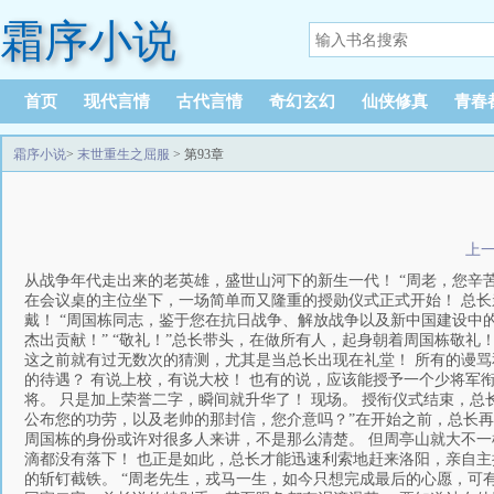
霜序小说
首页
现代言情
古代言情
奇幻玄幻
仙侠修真
青春
霜序小说
>
末世重生之屈服
> 第93章
上
从战争年代走出来的老英雄，盛世山河下的新生一代！ “周老，您辛苦
在会议桌的主位坐下，一场简单而又隆重的授勋仪式正式开始！ 总
戴！ “周国栋同志，鉴于您在抗日战争、解放战争以及新中国建设
杰出贡献！” “敬礼！”总长带头，在做所有人，起身朝着周国栋敬礼！
这之前就有过无数次的猜测，尤其是当总长出现在礼堂！ 所有的谩骂
的待遇？ 有说上校，有说大校！ 也有的说，应该能授予一个少将军
将。 只是加上荣誉二字，瞬间就升华了！ 现场。 授衔仪式结束，总
公布您的功劳，以及老帅的那封信，您介意吗？”在开始之前，总长再
周国栋的身份或许对很多人来讲，不是那么清楚。 但周亭山就大不一
滴都没有落下！ 也正是如此，总长才能迅速利索地赶来洛阳，亲自主
的斩钉截铁。 “周老先生，戎马一生，如今只想完成最后的心愿，可有