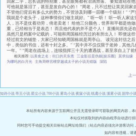
回家二字，总长说的特别重，甚至眼角都有泪滴滑落。 要知道站在他
可他就是落泪了，甚至是发自内心的！ “周老，只不过想让英灵回家去
不管他们背后有多么大的势力，不管涉及到哪一层哪一个级别！” “严
我就是个老头子，这种事情你们做主就好。” 听一听！ 听一听人家
人，岂不是仗着功劳，倚老卖老！ 给他三分颜色，世界和平都是他做
重，已经相当于是表态！ 而且他代表的并不是个人！ 直播间原先还
虽然只是档案中记载的，可能和周国栋经历过的有所出入！ 即便这些
经过前文的铺垫，大家已经知晓周国栋就是周亭山。 读完这封信之后
中，类似的书信，还有十封之多。” “其中并不仅仅限于老帅，其他几
一年。” “周老在战场上，连续指挥三十天的遭遇战，甚至亲自上了前
相关推荐:
以美食之名：街口的关东煮
三金影后是伪娘[娱乐圈]
莫求仙缘
为哪吒的白月光
主角周铮宫檀穿越成太子的小说无错版
深陷
上
知诗小说
帝王小说
星尘小说
700小说
雾岛小说
夜寐小说
纸鸢小说
溪雾小说
韶华小
本站所有内容来源于互联网公开且无需登录即可获取的网页内容，本站爬虫遵
本站仅对抓取到的内容由程序自动进行排
同时您可手动提交相关目标站点网址给我们（站点内容必须允许游客访问
如内容有违规，请