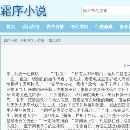
霜序小说
首页
现代言情
古代言情
奇幻玄幻
仙侠修真
青春
霜序小说
>
末世重生之屈服
> 第128章
上
来，我要一起训话！！！” “快去！！” 所有人都不明白，这到底是
一团。 但这一切混乱的始作俑者，段志诚，看着电视里百岁老人周老的
怜见啊！天可怜见！！” “留学生叔叔，我找了您快一辈子了啊！！
不接下气！ 任他想破头脑，也想象不到，事情居然会是这么个展开！
章 周老竟然是留学生！ 江浙电视台。 从疗养院离开后，吴台长就
气。 眼下，江浙最炙手可热的消息，肯定是有关周老的新闻。 但这
能因为人家早就成了过去式，没有了当下的热度和流量。 就故意延误
生齐平的位置上。 也同样是需要动员江浙电视台上下全体，来完成的工
生，哪怕是大学生，那都是凤毛麟角，在那个年代，肯定不是什么特别难
是最重要的身份！” “一定能查到的！” 新闻学上讲，凡是存在过，
消息的。 至于周老爷子的这条线…… “渝副台长，你这边还是继续跟