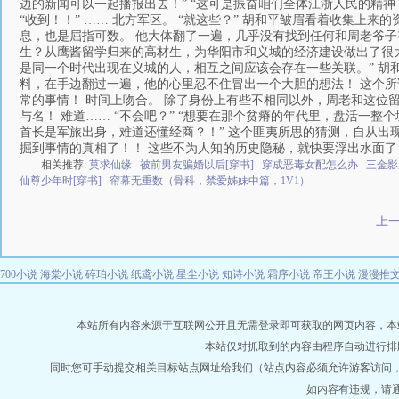
边的新闻可以一起播报出去！” “这可是振奋咱们全体江浙人民的精神
“收到！！” …… 北方军区。 “就这些？” 胡和平皱眉看着收集上
息，也是屈指可数。 他大体翻了一遍，几乎没有找到任何和周老爷子
生？从鹰酱留学归来的高材生，为华阳市和义城的经济建设做出了很大的
是同一个时代出现在义城的人，相互之间应该会存在一些关联。” 胡
料，在手边翻过一遍，他的心里忍不住冒出一个大胆的想法！ 这个所
常的事情！ 时间上吻合。 除了身份上有些不相同以外，周老和这位
与名！ 难道…… “不会吧？” “想要在那个贫瘠的年代里，盘活一
首长是军旅出身，难道还懂经商？！” 这个匪夷所思的猜测，自从出
掘到事情的真相了！！ 这些不为人知的历史隐秘，就快要浮出水面了
相关推荐:
莫求仙缘
被前男友骗婚以后[穿书]
穿成恶毒女配怎么办
三金影
仙尊少年时[穿书]
帘幕无重数（骨科，禁爱姊妹中篇，1V1）
上
700小说
海棠小说
碎珀小说
纸鸢小说
星尘小说
知诗小说
霜序小说
帝王小说
漫漫推
本站所有内容来源于互联网公开且无需登录即可获取的网页内容，本站爬虫遵
本站仅对抓取到的内容由程序自动进行排
同时您可手动提交相关目标站点网址给我们（站点内容必须允许游客访问
如内容有违规，请