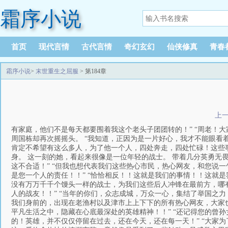
霜序小说
首页
现代言情
古代言情
奇幻玄幻
仙侠修真
青春
霜序小说
>
末世重生之屈服
> 第184章
上
有家庭，他们不是每天都要围着我这个老头子团团转的！” “周老！大
周国栋却再次摇摇头。 “我知道，正因为是一片好心，我才不能眼看着
肯定不希望有这么多人，为了他一个人，四处奔走，四处忙碌！这些事，
身。 这一刻的她，看起来很像是一位年轻的战士。 带着几分英勇无
这不合适！” “但我也想代表我们这些热心市民，热心网友，和您说一
是您一个人的责任！！” “恰恰相反！！这就是我们的事情！！这就是
没有万万千千个馒头一样的战士，为我们这些后人冲锋在最前方，哪有
人的战友！！” “当年的你们，众志成城，万众一心，集结了举国之力
我们身前的，出现在老渔村以及津市上上下下的所有热心网友，大家也
平凡生活之中，隐藏在心底最深处的英雄精神！！” “还记得您的曾孙
的！英雄，并不仅仅停留在过去，还在今天，还在每一天！” “大家