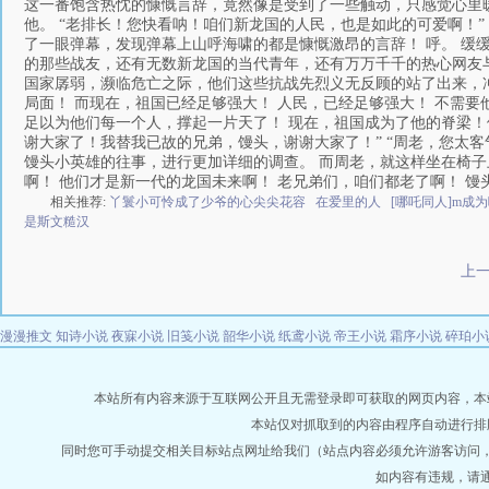
这一番饱含热忱的慷慨言辞，竟然像是受到了一些触动，只感觉心里暖
他。 “老排长！您快看呐！咱们新龙国的人民，也是如此的可爱啊！”
了一眼弹幕，发现弹幕上山呼海啸的都是慷慨激昂的言辞！ 呼。 缓
的那些战友，还有无数新龙国的当代青年，还有万万千千的热心网友与
国家孱弱，濒临危亡之际，他们这些抗战先烈义无反顾的站了出来，冲
局面！ 而现在，祖国已经足够强大！ 人民，已经足够强大！ 不需
足以为他们每一个人，撑起一片天了！ 现在，祖国成为了他的脊梁！他
谢大家了！我替我已故的兄弟，馒头，谢谢大家了！” “周老，您太客
馒头小英雄的往事，进行更加详细的调查。 而周老，就这样坐在椅子
啊！ 他们才是新一代的龙国未来啊！ 老兄弟们，咱们都老了啊！ 馒
相关推荐:
丫鬟小可怜成了少爷的心尖尖花容
在爱里的人
[哪吒同人]m成
是斯文糙汉
上
漫漫推文
知诗小说
夜寐小说
旧笺小说
韶华小说
纸鸢小说
帝王小说
霜序小说
碎珀小
本站所有内容来源于互联网公开且无需登录即可获取的网页内容，本站爬虫遵
本站仅对抓取到的内容由程序自动进行排
同时您可手动提交相关目标站点网址给我们（站点内容必须允许游客访问
如内容有违规，请