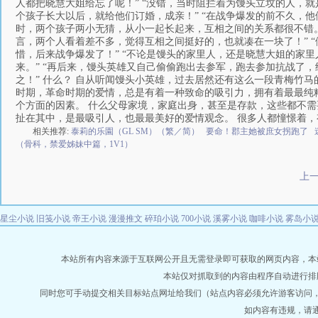
人都把晓慧大姐给忘了呢！” “没错，当时阻拦着为馒头立坟的人，就
个孩子长大以后，就给他们订婚，成亲！” “在战争爆发的前不久，他
时，两个孩子两小无猜，从小一起长起来，互相之间的关系都很不错。
言，两个人看着差不多，觉得互相之间挺好的，也就凑在一块了！” 
惜，后来战争爆发了！” “不论是馒头的家里人，还是晓慧大姐的家
来。” “再后来，馒头英雄又自己偷偷跑出去参军，跑去参加抗战了，
之！” 什么？ 自从听闻馒头小英雄，过去居然还有这么一段青梅竹
时期，革命时期的爱情，总是有着一种致命的吸引力，拥有着最最纯
个方面的因素。 什么父母家境，家庭出身，甚至是存款，这些都不需
扯在其中，是最吸引人，也最最美好的爱情观念。 很多人都憧憬着，
相关推荐:
泰莉的乐園（GL SM）（繁／简）
要命！郡主她被庶女拐跑了
（骨科，禁爱姊妹中篇，1V1）
上
星尘小说
旧笺小说
帝王小说
漫漫推文
碎珀小说
700小说
溪雾小说
咖啡小说
雾岛小
本站所有内容来源于互联网公开且无需登录即可获取的网页内容，本站爬虫遵
本站仅对抓取到的内容由程序自动进行排
同时您可手动提交相关目标站点网址给我们（站点内容必须允许游客访问
如内容有违规，请