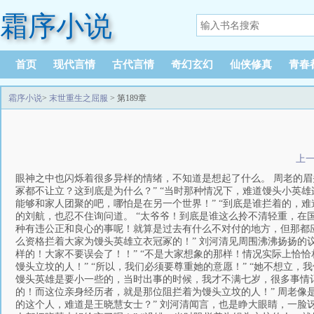
霜序小说
首页
现代言情
古代言情
奇幻玄幻
仙侠修真
青春
霜序小说
>
末世重生之屈服
> 第189章
上
眼神之中也闪烁着很多异样的情绪，不知道是想起了什么。 周老的眉
冢都不让立？这到底是为什么？” “当时那种情况下，难道馒头小英雄
能够和家人团聚的吧，哪怕是在另一个世界！” “到底是谁拦着的，难
的刘航，也忍不住询问道。 “太爷爷！到底是谁这么拎不清轻重，在
种有违公正和良心的事呢！就算是过去有什么不对付的地方，但那都应
么资格拦着大家为馒头英雄立衣冠冢的！” 刘河清见周围沸沸扬扬的
样的！大家不要误会了！！” “不是大家想象的那样！情况实际上恰
馒头立坟的人！” “所以，我们必须要尊重她的意愿！” “她不想立，
馒头英雄是要小一些的，当时出事的时候，我才不满七岁，很多事情记
的！而这位亲身经历者，就是那位阻拦着为馒头立坟的人！” 周老像
的这个人，难道是王晓慧女士？” 刘河清闻言，也是睁大眼睛，一脸