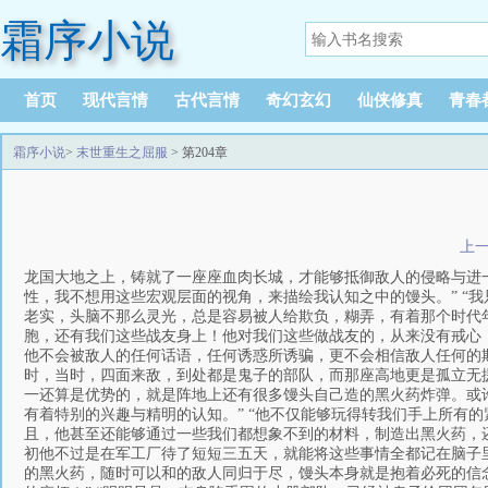
霜序小说
首页
现代言情
古代言情
奇幻玄幻
仙侠修真
青春
霜序小说
>
末世重生之屈服
> 第204章
上
龙国大地之上，铸就了一座座血肉长城，才能够抵御敌人的侵略与进一
性，我不想用这些宏观层面的视角，来描绘我认知之中的馒头。” “我
老实，头脑不那么灵光，总是容易被人给欺负，糊弄，有着那个时代年
胞，还有我们这些战友身上！他对我们这些做战友的，从来没有戒心，
他不会被敌人的任何话语，任何诱惑所诱骗，更不会相信敌人任何的欺
时，当时，四面来敌，到处都是鬼子的部队，而那座高地更是孤立无援，
一还算是优势的，就是阵地上还有很多馒头自己造的黑火药炸弹。或
有着特别的兴趣与精明的认知。” “他不仅能够玩得转我们手上所有的
且，他甚至还能够通过一些我们都想象不到的材料，制造出黑火药，还
初他不过是在军工厂待了短短三五天，就能将这些事情全都记在脑子里
的黑火药，随时可以和的敌人同归于尽，馒头本身就是抱着必死的信念