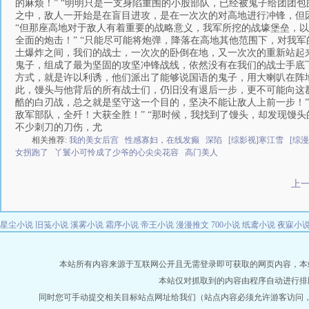
的麻烦！” “明明只是一支身陷重围的小股部队，已经被鬼子给团团包
之中，敌人一开始是在盲目进攻，是在一次次的对高地进行冲锋，但
“但那座高地对于敌人有着重要的战略意义，我军所挖的战壕堡垒，
全面的炮击！” “只能尽可能将炮弹，降落在高地其他范围下，对我军
土爆炸之间，我们的战士，一次次的卧倒在地，又一次次的重新站起来
鬼子，组成了最为坚固的攻坚冲锋战线，依然没有在我们的战士手底下
方式，就是许以利诱，他们派出了能够说国语的鬼子，用大喇叭在阵地
此，馒头与他背后的所有战士们，仍旧没有退后一步，更不可能向这群
酷的白刃战，总之就是坚守这一个目的，坚决不能让敌人上前一步！”
敌军部队，全歼！大获全胜！” “那时候，我找到了馒头，却发现馒头
不少刺刀的刀伤，尤
相关推荐:
我的美女后宫
性感寡妇，在线发癫
深陷
[综影视]寒江雪
[综
女拐跑了
丫鬟小可怜成了少爷的心尖尖花容
高门美人
上
星尘小说
旧笺小说
溪雾小说
霜序小说
帝王小说
漫漫推文
700小说
纸鸢小说
夜寐小
本站所有内容来源于互联网公开且无需登录即可获取的网页内容，本站爬虫遵
本站仅对抓取到的内容由程序自动进行排
同时您可手动提交相关目标站点网址给我们（站点内容必须允许游客访问