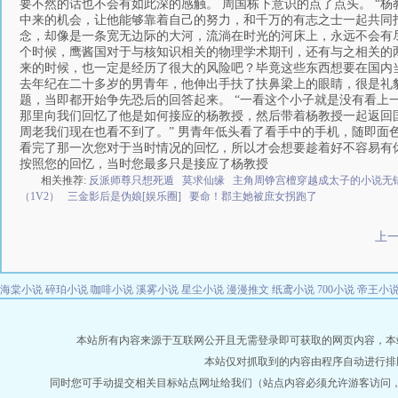
要不然的话也不会有如此深的感触。 周国栋下意识的点了点头。 “
中来的机会，让他能够靠着自己的努力，和千万的有志之士一起共同打
念，却像是一条宽无边际的大河，流淌在时光的河床上，永远不会有尽
个时候，鹰酱国对于与核知识相关的物理学术期刊，还有与之相关的
来的时候，也一定是经历了很大的风险吧？毕竟这些东西想要在国内
去年纪在二十多岁的男青年，他伸出手扶了扶鼻梁上的眼睛，很是礼
题，当即都开始争先恐后的回答起来。 “一看这个小子就是没有看
那里向我们回忆了他是如何接应的杨教授，然后带着杨教授一起返回国
周老我们现在也看不到了。” 男青年低头看了看手中的手机，随即面
看完了那一次您对于当时情况的回忆，所以才会想要趁着好不容易有休
按照您的回忆，当时您最多只是接应了杨教授
相关推荐:
反派师尊只想死遁
莫求仙缘
主角周铮宫檀穿越成太子的小说无
（1V2）
三金影后是伪娘[娱乐圈]
要命！郡主她被庶女拐跑了
上
海棠小说
碎珀小说
咖啡小说
溪雾小说
星尘小说
漫漫推文
纸鸢小说
700小说
帝王小
本站所有内容来源于互联网公开且无需登录即可获取的网页内容，本站爬虫遵
本站仅对抓取到的内容由程序自动进行排
同时您可手动提交相关目标站点网址给我们（站点内容必须允许游客访问