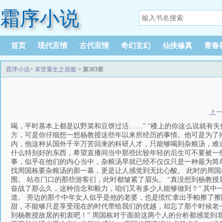
霜序小说
首页
现代言情
古代言情
奇幻玄幻
仙侠修真
青春
霜序小说
>
末世重生之屈服
> 第303章
上
喝，平时基本上都是以野菜和豆饼过活……” “楼上的你这么说就有
方，可是你仔细想一想杨教授这些年以来所经历的事情。他可是为了
内，他这种从国外千辛万苦回来的科研人才，只能够喝到杂粮汤，难道
什么特别好的东西，希望直播间当中那些比较年轻的后生可不要被一些
事，似乎在他们的内心当中，杂粮汤早就已经不仅仅只是一种最为简
找周国栋要杂粮汤的那一幕，更是让人感觉到无比心酸。 此时的周
围。 站在门口的那些游客们，此时都皱紧了眉头。 “真没想到杨教
奋战了那么久，这种信念和毅力，咱们又有多少人能够做到？” 其
道。 旁边的那个中年女人似乎是他的老婆，也是慌忙拿出手帕擦了擦
甜，不能够只是享受现在的时代带给我们的优越，却忘了那个时候老一
到杨教授故居的初衷吧！” 周国栋对于面前这两个人的分析都感觉到