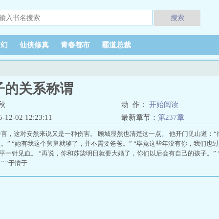
搜索
玄幻
仙侠修真
青春都市
霸道总裁
子的关系称谓
秋
动 作：
开始阅读
2-02 12:23:11
最新章节：
第237章
言，这对安然来说又是一种伤害。 顾城显然也清楚这一点。 他开门见山道：
。” “她有我这个舅舅就够了，并不需要爸爸。” “毕竟这些年没有你，我们也过
振平一针见血。 “再说，你和苏柒明日就要大婚了，你们以后会有自己的孩子。”
“于情于...