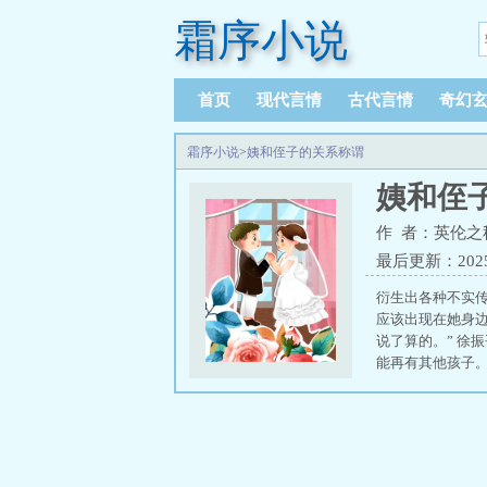
霜序小说
首页
现代言情
古代言情
奇幻
霜序小说
>
姨和侄子的关系称谓
姨和侄
作 者：英伦之
最后更新：2025-1
衍生出各种不实传
应该出现在她身边
说了算的。” 徐
能再有其他孩子。” 